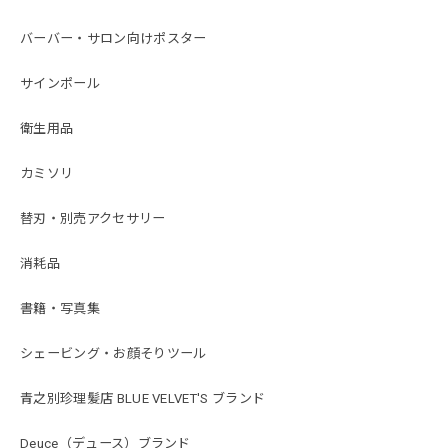
バーバー・サロン向けポスター
サインポール
衛生用品
カミソリ
替刃・別売アクセサリー
消耗品
書籍・写真集
シェービング・お顔そりツール
青之別珍理髪店 BLUE VELVET'S ブランド
Deuce（デュース）ブランド