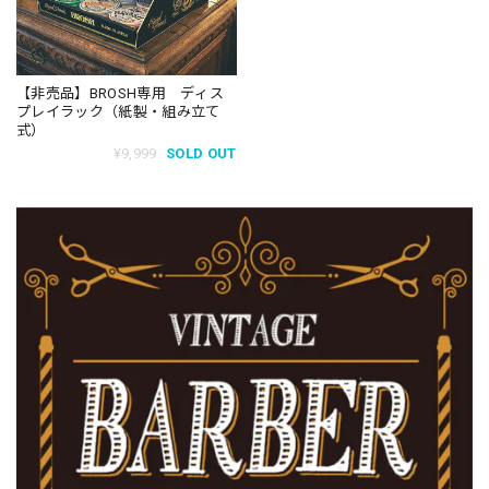
【非売品】BROSH専用 ディス
プレイラック（紙製・組み立て
式）
¥9,999
SOLD OUT