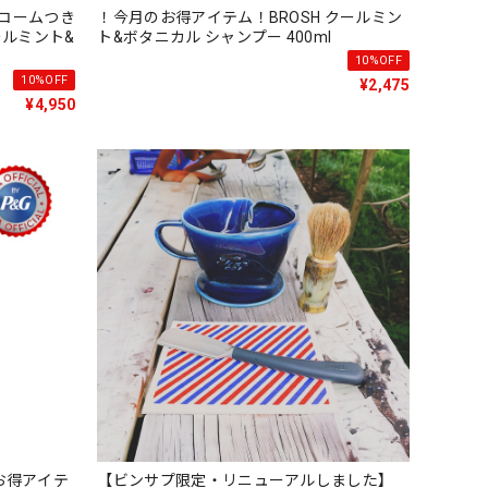
コームつき
！今月のお得アイテム！BROSH クールミン
ールミント&
ト&ボタニカル シャンプー 400ml
10%OFF
10%OFF
¥2,475
¥4,950
お得アイテ
【ビンサプ限定・リニューアルしました】