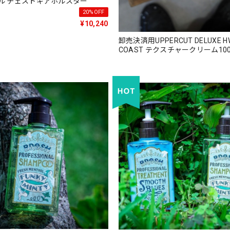
ル チェストギアホルスター
20%OFF
¥10,240
卸売決済用UPPERCUT DELUXE H
COAST テクスチャークリーム10