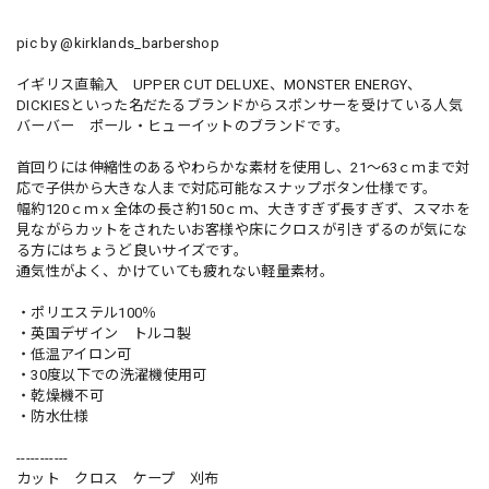
pic by @kirklands_barbershop
イギリス直輸入 UPPER CUT DELUXE、MONSTER ENERGY、
DICKIESといった名だたるブランドからスポンサーを受けている人気
バーバー ポール・ヒューイットのブランドです。
首回りには伸縮性のあるやわらかな素材を使用し、21～63ｃｍまで対
応で子供から大きな人まで対応可能なスナップボタン仕様です。
幅約120ｃｍｘ全体の長さ約150ｃｍ、大きすぎず長すぎず、スマホを
見ながらカットをされたいお客様や床にクロスが引きずるのが気にな
る方にはちょうど良いサイズです。
通気性がよく、かけていても疲れない軽量素材。
・ポリエステル100％
・英国デザイン トルコ製
・低温アイロン可
・30度以下での洗濯機使用可
・乾燥機不可
・防水仕様
-----------
カット クロス ケープ 刈布