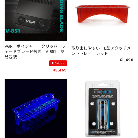
VGR ボイジャー クリッパーフ
取り出しやすい L型アタッチメ
ェードブレード替刃 V-851 簡
ントトレー レッド
易包装
¥1,490
10%OFF
¥3,465