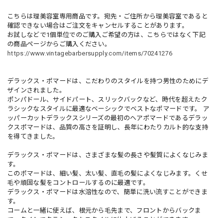
こちらは理美容室専用商品です。宛先・ご住所から理美容室であると
確認できない場合はご注文をキャンセルすることがあります。
お試しなどで1個単位でのご購入ご希望の方は、こちらではなく下記
の商品ページからご購入ください。
https://www.vintagebarbersupply.com/items/70241276
デラックス・ポマードは、こだわりのスタイルを持つ男性のためにデ
ザインされました。
ポンパドール、サイドパート、スリックバックなど、時代を超えたク
ラシックなスタイルに最適なベーシックでベストなポマードです。 ア
ッパーカットデラックスシリーズの最初のヘアポマードであるデラッ
クスポマードは、品質の高さを証明し、長年にわたりカルト的な支持
を得てきました。
デラックス・ポマードは、さまざまな髪の長さや髪質によくなじみま
す。
このポマードは、細い髪、太い髪、直毛の髪によくなじみます。くせ
毛や頑固な髪をコントロールするのに最適です。
デラックス・ポマードは水溶性なので、簡単に洗い流すことができま
す。
コームと一緒に使えば、根元から毛先まで、フロントからバックま