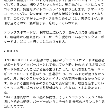
最大限の結合力とホールド力を発揮します。髪の1本1本をコーティン
グしているため、櫛やブラシでとかすと、髪が結合し、ペアになって
ロックされ、完璧なタイトコームラインを作り出します。ポマードの
コーティングは、髪を反射させ、自然な状態を保護するバリアとなり
ます。このバリアがキューティクルをなめらかにし、天然のオイルを
閉じ込めるので、髪が傷まず、乾燥しにくいのです。
デラックスポマードは、10年以上にわたり、最も人気のある製品で
す。理容師から信頼され、ユーザーから愛されているデラックス・ポ
マードは、どこにも行くことはありません。
■HISTORY
UPPERCUT DELUXEの起源となる製品のデラックスポマードは創設者
がポートランドでバーバーとして働いていた時、彼の求 める品質のポ
マードが無かったことから生み出されました。どれを試しても、ギト
ギトだったり、すぐ乾いたり、重過ぎた り、ホールド力が足りなかっ
たり、思い描くクラシックなスタイリングの実現を出来なかったので
す。あらゆる整髪料を手のひらの上で混ぜ合わせ、理想を追求してい
くうちに本当に求めている整髪料は作るしかない、と心に決めまし
た。
ついに理想的なホールド感と持続性、そしてクラシック・スタイルに
適した絶妙な艶感、バーバーだからこそ分かる 最高のバランスを生み
出したのです。