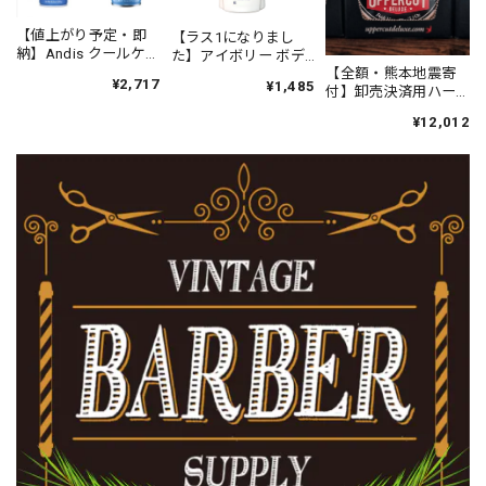
【値上がり予定・即
【ラス1になりまし
納】Andis クールケア
た】アイボリー ボデ
プラス（エタノール
【全額・熊本地震寄
ィソープ オリジナル
¥2,717
¥1,485
63%）
付】卸売決済用ハー
(21oz/621ml)
フ UPPERCUT
¥12,012
DELUXE イージー ホ
ールド ポマード
90g（黄のリング）