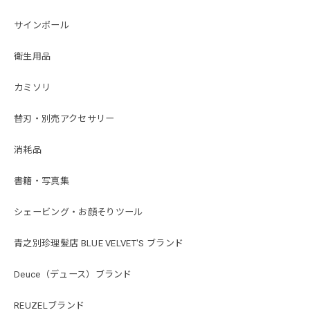
サインポール
衛生用品
カミソリ
替刃・別売アクセサリー
消耗品
書籍・写真集
シェービング・お顔そりツール
青之別珍理髪店 BLUE VELVET'S ブランド
Deuce（デュース）ブランド
REUZELブランド