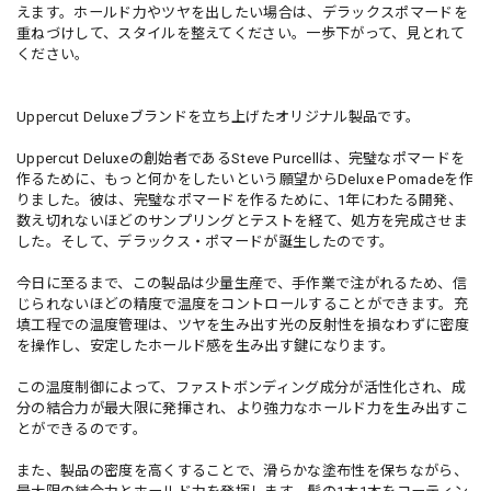
えます。ホールド力やツヤを出したい場合は、デラックスポマードを
重ねづけして、スタイルを整えてください。一歩下がって、見とれて
ください。
Uppercut Deluxeブランドを立ち上げたオリジナル製品です。
Uppercut Deluxeの創始者であるSteve Purcellは、完璧なポマードを
作るために、もっと何かをしたいという願望からDeluxe Pomadeを作
りました。彼は、完璧なポマードを作るために、1年にわたる開発、
数え切れないほどのサンプリングとテストを経て、処方を完成させま
した。そして、デラックス・ポマードが誕生したのです。
今日に至るまで、この製品は少量生産で、手作業で注がれるため、信
じられないほどの精度で温度をコントロールすることができます。充
填工程での温度管理は、ツヤを生み出す光の反射性を損なわずに密度
を操作し、安定したホールド感を生み出す鍵になります。
この温度制御によって、ファストボンディング成分が活性化され、成
分の結合力が最大限に発揮され、より強力なホールド力を生み出すこ
とができるのです。
また、製品の密度を高くすることで、滑らかな塗布性を保ちながら、