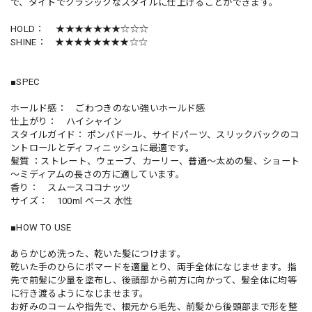
で、タイトでクラシックなスタイルに仕上げることができます。
HOLD： ★★★★★★★☆☆☆
SHINE： ★★★★★★★★☆☆
■SPEC
ホールド感： ごわつきのない強いホールド感
仕上がり： ハイシャイン
スタイルガイド： ポンパドール、サイドパーツ、スリックバックのコ
ントロールとディフィニッシュに最適です。
髪質 ：ストレート、ウェーブ、カーリー、普通～太めの髪、ショート
～ミディアムの長さの方に適しています。
香り： スムースココナッツ
サイズ： 100ml ベース 水性
■HOW TO USE
あらかじめ洗った、乾いた髪につけます。
乾いた手のひらにポマードを適量とり、両手全体になじませます。指
先で前髪に少量を塗布し、後頭部から前方に向かって、髪全体に均等
に行き渡るようになじませます。
お好みのコームや指先で、根元から毛先、前髪から後頭部まで形を整