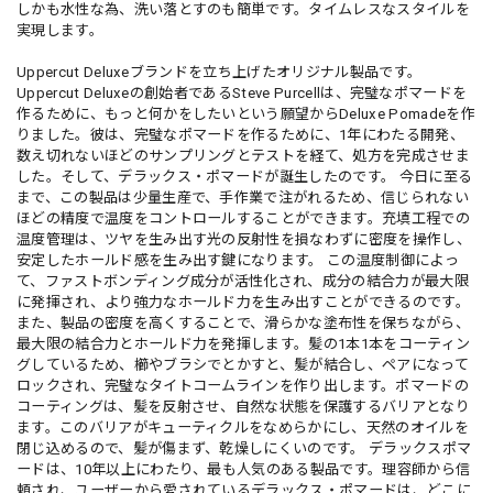
しかも水性な為、洗い落とすのも簡単です。タイムレスなスタイルを
実現します。
Uppercut Deluxeブランドを立ち上げたオリジナル製品です。
Uppercut Deluxeの創始者であるSteve Purcellは、完璧なポマードを
作るために、もっと何かをしたいという願望からDeluxe Pomadeを作
りました。彼は、完璧なポマードを作るために、1年にわたる開発、
数え切れないほどのサンプリングとテストを経て、処方を完成させま
した。そして、デラックス・ポマードが誕生したのです。 今日に至る
まで、この製品は少量生産で、手作業で注がれるため、信じられない
ほどの精度で温度をコントロールすることができます。充填工程での
温度管理は、ツヤを生み出す光の反射性を損なわずに密度を操作し、
安定したホールド感を生み出す鍵になります。 この温度制御によっ
て、ファストボンディング成分が活性化され、成分の結合力が最大限
に発揮され、より強力なホールド力を生み出すことができるのです。
また、製品の密度を高くすることで、滑らかな塗布性を保ちながら、
最大限の結合力とホールド力を発揮します。髪の1本1本をコーティン
グしているため、櫛やブラシでとかすと、髪が結合し、ペアになって
ロックされ、完璧なタイトコームラインを作り出します。ポマードの
コーティングは、髪を反射させ、自然な状態を保護するバリアとなり
ます。このバリアがキューティクルをなめらかにし、天然のオイルを
閉じ込めるので、髪が傷まず、乾燥しにくいのです。 デラックスポマ
ードは、10年以上にわたり、最も人気のある製品です。理容師から信
頼され、ユーザーから愛されているデラックス・ポマードは、どこに