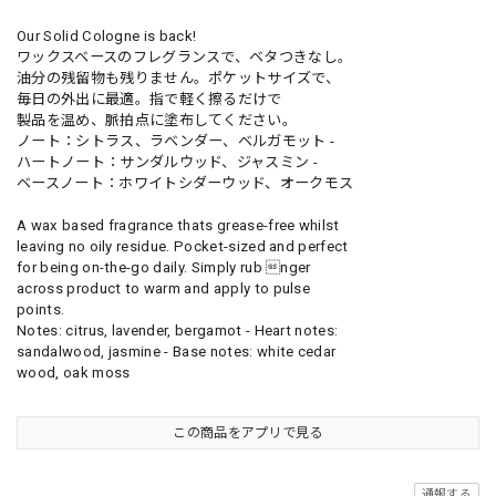
Our Solid Cologne is back!
ワックスベースのフレグランスで、ベタつきなし。
油分の残留物も残りません。ポケットサイズで、
毎日の外出に最適。指で軽く擦るだけで
製品を温め、脈拍点に塗布してください。
ノート：シトラス、ラベンダー、ベルガモット -
ハートノート：サンダルウッド、ジャスミン -
ベースノート：ホワイトシダーウッド、オークモス
A wax based fragrance thats grease-free whilst
leaving no oily residue. Pocket-sized and perfect
for being on-the-go daily. Simply rub nger
across product to warm and apply to pulse
points.
Notes: citrus, lavender, bergamot - Heart notes:
sandalwood, jasmine - Base notes: white cedar
wood, oak moss
この商品をアプリで見る
通報する