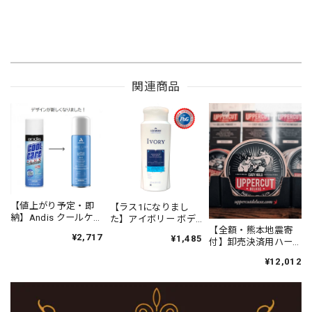
関連商品
【値上がり予定・即
【ラス1になりまし
納】Andis クールケア
た】アイボリー ボデ
プラス（エタノール
【全額・熊本地震寄
ィソープ オリジナル
¥2,717
¥1,485
63%）
付】卸売決済用ハー
(21oz/621ml)
フ UPPERCUT
¥12,012
DELUXE イージー ホ
ールド ポマード
90g（黄のリング）