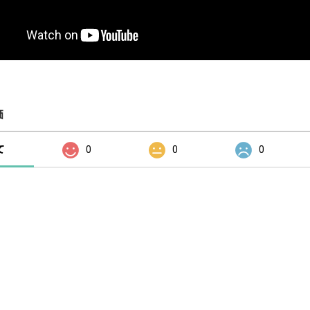
価
て
0
0
0