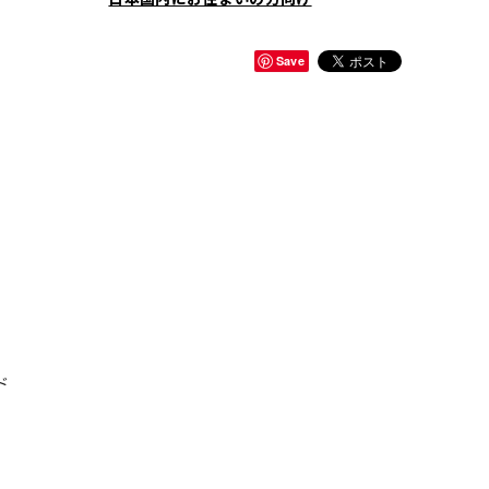
Save
ド