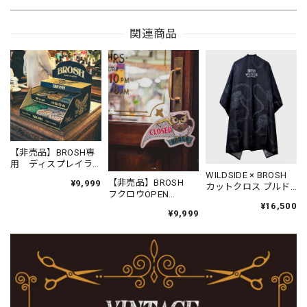
関連商品
【非売品】BROSH専
用 ディスプレイラ
WILDSIDE × BROSH
ック（紙製・組み立
【非売品】BROSH
¥9,999
カットクロス ブルド
て式）
フクロウOPEN
ッグチェイン
¥16,500
/CLOSEサイン
¥9,999