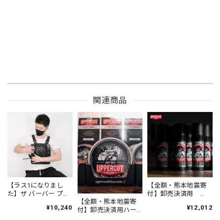
関連商品
【ラス1になりまし
【全額・熊本地震寄
た】ザ バーバー プロ
付】卸売決済用
【全額・熊本地震寄
フェッショナル チェ
UPPERCUT DELUXE
¥10,240
¥12,012
付】卸売決済用ハー
ストギアホルスター
スタイリングフォー
フ UPPERCUT
ムトニック