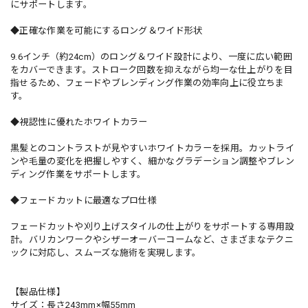
にサポートします。
◆正確な作業を可能にするロング＆ワイド形状
9.6インチ（約24cm）のロング＆ワイド設計により、一度に広い範囲
をカバーできます。ストローク回数を抑えながら均一な仕上がりを目
指せるため、フェードやブレンディング作業の効率向上に役立ちま
す。
◆視認性に優れたホワイトカラー
黒髪とのコントラストが見やすいホワイトカラーを採用。カットライ
ンや毛量の変化を把握しやすく、細かなグラデーション調整やブレン
ディング作業をサポートします。
◆フェードカットに最適なプロ仕様
フェードカットや刈り上げスタイルの仕上がりをサポートする専用設
計。バリカンワークやシザーオーバーコームなど、さまざまなテクニ
ックに対応し、スムーズな施術を実現します。
【製品仕様】
サイズ：長さ243mm×幅55mm