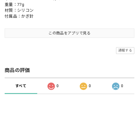
重量：77g
材質：シリコン
付属品：かぎ針
この商品をアプリで見る
通報する
商品の評価
すべて
0
0
0