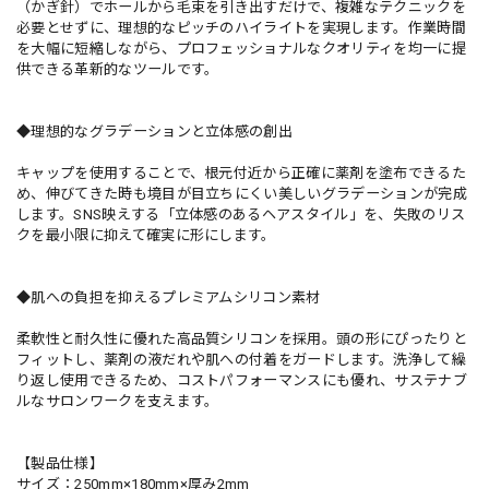
（かぎ針）でホールから毛束を引き出すだけで、複雑なテクニックを
必要とせずに、理想的なピッチのハイライトを実現します。作業時間
を大幅に短縮しながら、プロフェッショナルなクオリティを均一に提
供できる革新的なツールです。
◆理想的なグラデーションと立体感の創出
キャップを使用することで、根元付近から正確に薬剤を塗布できるた
め、伸びてきた時も境目が目立ちにくい美しいグラデーションが完成
します。SNS映えする「立体感のあるヘアスタイル」を、失敗のリス
クを最小限に抑えて確実に形にします。
◆肌への負担を抑えるプレミアムシリコン素材
柔軟性と耐久性に優れた高品質シリコンを採用。頭の形にぴったりと
フィットし、薬剤の液だれや肌への付着をガードします。洗浄して繰
り返し使用できるため、コストパフォーマンスにも優れ、サステナブ
ルなサロンワークを支えます。
【製品仕様】
サイズ：250mm×180mm×厚み2mm