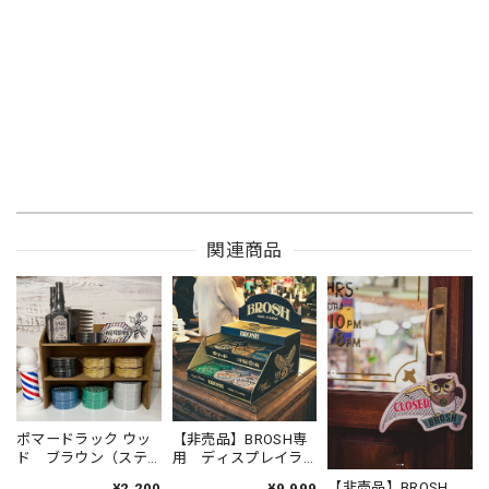
関連商品
ポマードラック ウッ
【非売品】BROSH専
ド ブラウン（ステ
用 ディスプレイラ
ッカーは付属しませ
ック（紙製・組み立
【非売品】BROSH
¥2,200
¥9,999