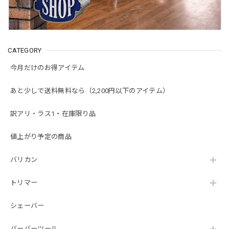
サプライさんが悪いのかはわかりませんが返信が無いのは残
念でした。
この度はVintage Barber Supplyのご利用ありが
CATEGORY
とうございます。ご対応品質にご満足いただけ
なかった旨をお知らせいただきありがとうござ
今月だけのお得アイテム
います。 弊社ではお客様より寄せられたさまざ
まな意見を参考に、日々サービスの改善を図っ
あと少しで送料無料なら（2,200円以下のアイテム）
ております。この度頂いたご意見を真摯に受け
止めて、ご満足のいただけるサービスを提供で
訳アリ・ラス1・在庫限り品
きるよう、改善に努める所存です。 せっかくレ
ビューをいただきましたのにご返信までにお時
値上がり予定の商品
間を要してしまい恐縮です。ささやかながらお
礼のクーポンをメールにてお送りさせていただ
きます。ぜひ次回のお買い物にご利用くださ
バリカン
い。またのご利用をお待ちしております。
トリマー
シェーバー
日本ウォール プレミアムカッティングガイド3個セット 1.5/3.0/4.5mm
2020/05/07
バーバーツール