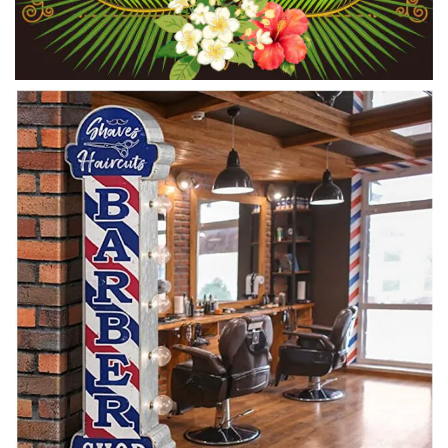
この度はお買い上げありがとうございます。お
買い上げのお品がお気に召したようで光栄でご
ざいます。これからも良いお品を探し、みなさ
んにご覧いただけるよう買い付けしてまいりま
す。せっかくレビューをいただきましたのにご
返信までにお時間を要してしまい恐縮です。さ
さやかながらお礼のクーポンをメールにてお送
りさせていただきます。ぜひ次回のお買い物に
ご利用ください。またのご利用をお待ちしてお
ります。
日本ウォール プレミアムカッティングガイド3個セット 1.5/3.0/4.5mm
2020/05/19
まだ商品は届いていませんのでそれ以外での評価です。質問
のメールをしたのに返事なしで先に商品発送の通知が来まし
た。BASEというサイト側が悪いのかヴィンテージバーバー