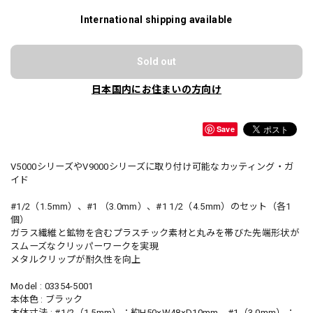
International shipping available
Sold out
日本国内にお住まいの方向け
Save
V5000シリーズやV9000シリーズに取り付け可能なカッティング・ガ
イド
#1/2（1.5mm）、#1 （3.0mm）、#1 1/2（4.5mm）のセット（各1
個）
ガラス繊維と鉱物を含むプラスチック素材と丸みを帯びた先端形状が
スムーズなクリッパーワークを実現
メタルクリップが耐久性を向上
Model : 03354-5001
本体色 : ブラック
本体寸法 : #1/2（1.5mm）：約H50×W48×D10mm、#1（3.0mm）：