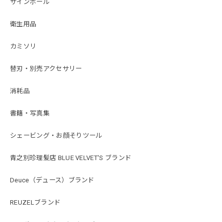
サインポール
衛生用品
カミソリ
替刃・別売アクセサリー
消耗品
書籍・写真集
シェービング・お顔そりツール
青之別珍理髪店 BLUE VELVET'S ブランド
Deuce（デュース）ブランド
REUZELブランド