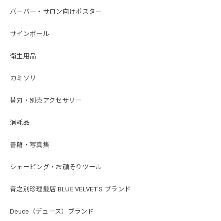
バーバー・サロン向けポスター
サインポール
衛生用品
カミソリ
替刃・別売アクセサリー
消耗品
書籍・写真集
シェービング・お顔そりツール
青之別珍理髪店 BLUE VELVET'S ブランド
Deuce（デュース）ブランド