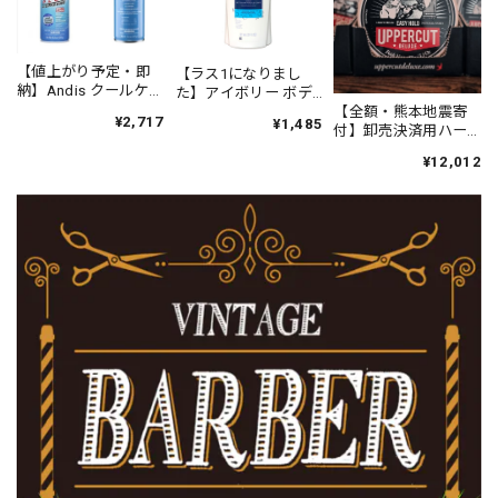
【値上がり予定・即
BROSH ポマード・スーパーハードジェル卸売決済用 ハーフ＆ハーフ
【ラス1になりまし
納】Andis クールケア
た】アイボリー ボデ
2019/12/16
プラス（エタノール
【全額・熊本地震寄
ィソープ オリジナル
¥2,717
¥1,485
63%）
付】卸売決済用ハー
(21oz/621ml)
フ UPPERCUT
¥12,012
DELUXE イージー ホ
ールド ポマード
BROSH ポマード・スーパーハードジェル卸売決済用 ハーフ＆ハーフ
90g（黄のリング）
2019/12/11