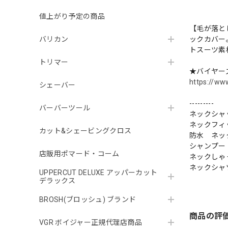
値上がり予定の商品
【毛が落と
バリカン
ックカバー
トスーツ素
トリマー
★バイヤー
https://ww
シェーバー
---------
バーバーツール
ネックシャ
ネックフィ
カット&シェービングクロス
防水 ネッ
シャンプー
店販用ポマード・コーム
ネックしゃ
ネックシャ
UPPERCUT DELUXE アッパーカット
デラックス
BROSH(ブロッシュ) ブランド
商品の評
VGR ボイジャー正規代理店商品