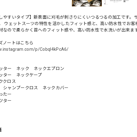
しやすいタイプ】新表面に刈毛が刺さりにくいつるつるの加工です。
。 ウェットスーツの特性を活かしたフィット感と、高い防水性でお客
材なので柔らかく首へのフィット感や、高い防水性で水洗いが出来ま
ズノートはこちら
w.instagram.com/p/Cobql4kPcA6/
ッター ネック ネックエプロン
ッター ネックケープ
ククロス
 シャンプークロス ネックカバー
ったー
ツター
価