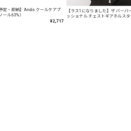
定・即納】Andis クールケアプ
【ラス1になりました】ザ バーバ
ノール63%）
ッショナル チェストギアホルスタ
サーフクロス シルバー（ウェットスーツ素材）
¥2,717
2020/02/27