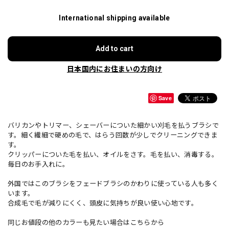
International shipping available
Add to cart
日本国内にお住まいの方向け
Save
バリカンやトリマー、シェーバーについた細かい刈毛を払うブラシで
す。細く繊細で硬めの毛で、はらう回数が少しでクリーニングできま
す。
クリッパーについた毛を払い、オイルをさす。毛を払い、消毒する。
毎日のお手入れに。
外国ではこのブラシをフェードブラシのかわりに使っている人も多く
います。
合成毛で毛が減りにくく、頭皮に気持ちが良い使い心地です。
同じお値段の他のカラーも見たい場合はこちらから