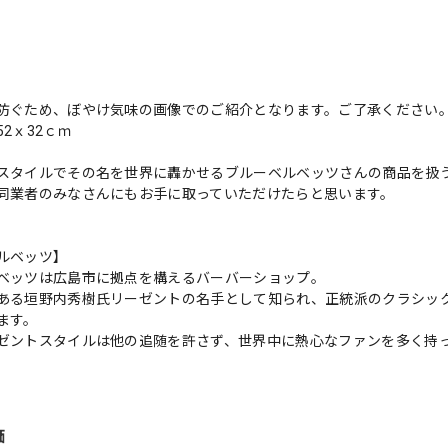
防ぐため、ぼやけ気味の画像でのご紹介となります。ご了承ください
2ｘ32ｃｍ
スタイルでその名を世界に轟かせるブルーベルベッツさんの商品を扱
同業者のみなさんにもお手に取っていただけたらと思います。
ルベッツ】
ベッツは広島市に拠点を構えるバーバーショップ。
ある垣野内秀樹氏リーゼントの名手として知られ、正統派のクラシッ
ます。
ゼントスタイルは他の追随を許さず、世界中に熱心なファンを多く持っ
価