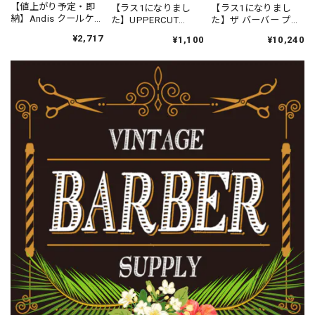
【値上がり予定・即
【ラス1になりまし
【ラス1になりまし
納】Andis クールケア
た】UPPERCUT
た】ザ バーバー プロ
プラス（エタノール
DELUXE レッドコー
フェッショナル チェ
¥2,717
¥1,100
¥10,240
63%）
ム 22cm
ストギアホルスター