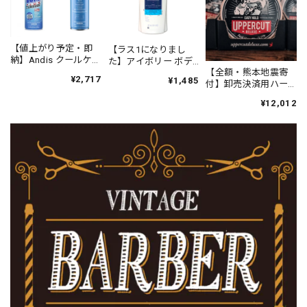
【値上がり予定・即
【ラス1になりまし
納】Andis クールケア
た】アイボリー ボデ
プラス（エタノール
【全額・熊本地震寄
ィソープ オリジナル
¥2,717
¥1,485
63%）
付】卸売決済用ハー
(21oz/621ml)
フ UPPERCUT
¥12,012
DELUXE イージー ホ
ールド ポマード
90g（黄のリング）