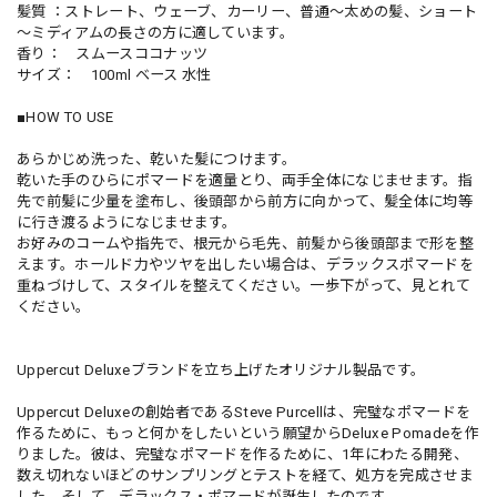
髪質 ：ストレート、ウェーブ、カーリー、普通～太めの髪、ショート
～ミディアムの長さの方に適しています。
香り： スムースココナッツ
サイズ： 100ml ベース 水性
■HOW TO USE
あらかじめ洗った、乾いた髪につけます。
乾いた手のひらにポマードを適量とり、両手全体になじませます。指
先で前髪に少量を塗布し、後頭部から前方に向かって、髪全体に均等
に行き渡るようになじませます。
お好みのコームや指先で、根元から毛先、前髪から後頭部まで形を整
えます。ホールド力やツヤを出したい場合は、デラックスポマードを
重ねづけして、スタイルを整えてください。一歩下がって、見とれて
ください。
Uppercut Deluxeブランドを立ち上げたオリジナル製品です。
Uppercut Deluxeの創始者であるSteve Purcellは、完璧なポマードを
作るために、もっと何かをしたいという願望からDeluxe Pomadeを作
りました。彼は、完璧なポマードを作るために、1年にわたる開発、
数え切れないほどのサンプリングとテストを経て、処方を完成させま
した。そして、デラックス・ポマードが誕生したのです。