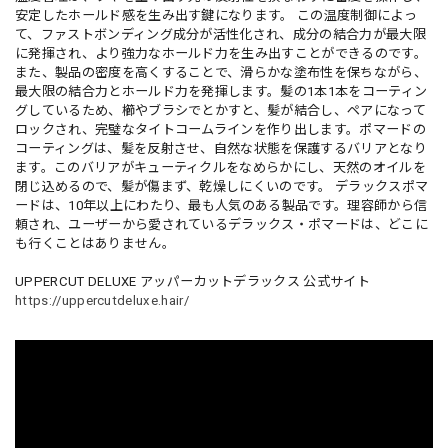
安定したホールド感を生み出す鍵になります。 この温度制御によっ
て、ファストボンディング成分が活性化され、成分の結合力が最大限
に発揮され、より強力なホールド力を生み出すことができるのです。
また、製品の密度を高くすることで、滑らかな塗布性を保ちながら、
最大限の結合力とホールド力を発揮します。髪の1本1本をコーティン
グしているため、櫛やブラシでとかすと、髪が結合し、ペアになって
ロックされ、完璧なタイトコームラインを作り出します。ポマードの
コーティングは、髪を反射させ、自然な状態を保護するバリアとなり
ます。このバリアがキューティクルをなめらかにし、天然のオイルを
閉じ込めるので、髪が傷まず、乾燥しにくいのです。 デラックスポマ
ードは、10年以上にわたり、最も人気のある製品です。理容師から信
頼され、ユーザーから愛されているデラックス・ポマードは、どこに
も行くことはありません。
UPPERCUT DELUXE アッパーカットデラックス 公式サイト
https://uppercutdeluxe.hair/