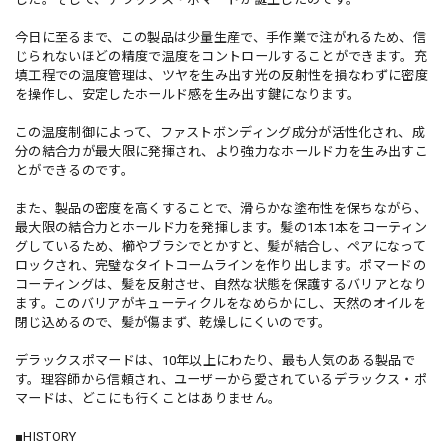
今日に至るまで、この製品は少量生産で、手作業で注がれるため、信
じられないほどの精度で温度をコントロールすることができます。充
填工程での温度管理は、ツヤを生み出す光の反射性を損なわずに密度
を操作し、安定したホールド感を生み出す鍵になります。
この温度制御によって、ファストボンディング成分が活性化され、成
分の結合力が最大限に発揮され、より強力なホールド力を生み出すこ
とができるのです。
また、製品の密度を高くすることで、滑らかな塗布性を保ちながら、
最大限の結合力とホールド力を発揮します。髪の1本1本をコーティン
グしているため、櫛やブラシでとかすと、髪が結合し、ペアになって
ロックされ、完璧なタイトコームラインを作り出します。ポマードの
コーティングは、髪を反射させ、自然な状態を保護するバリアとなり
ます。このバリアがキューティクルをなめらかにし、天然のオイルを
閉じ込めるので、髪が傷まず、乾燥しにくいのです。
デラックスポマードは、10年以上にわたり、最も人気のある製品で
す。理容師から信頼され、ユーザーから愛されているデラックス・ポ
マードは、どこにも行くことはありません。
■HISTORY