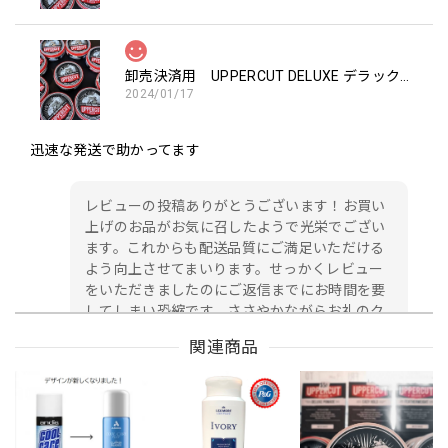
卸売決済用 UPPERCUT DELUXE デラックス ポマード 100ｇ（赤のリング）
2024/01/17
迅速な発送で助かってます
レビューの投稿ありがとうございます！お買い
上げのお品がお気に召したようで光栄でござい
ます。これからも配送品質にご満足いただける
よう向上させてまいります。せっかくレビュー
をいただきましたのにご返信までにお時間を要
してしまい恐縮です。ささやかながらお礼のク
ーポンをメールにてお送りさせていただきま
関連商品
す。ぜひ次回のお買い物にご利用ください。ま
たのご利用をお待ちしております。