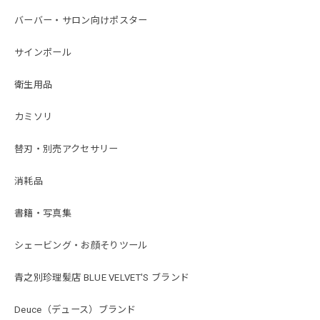
バーバー・サロン向けポスター
サインポール
衛生用品
カミソリ
替刃・別売アクセサリー
消耗品
書籍・写真集
シェービング・お顔そりツール
青之別珍理髪店 BLUE VELVET'S ブランド
Deuce（デュース）ブランド