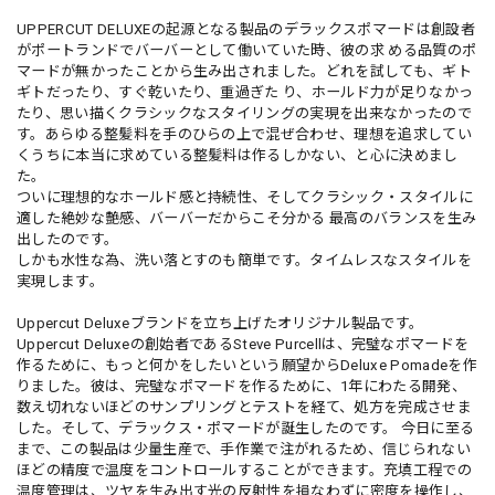
UPPERCUT DELUXEの起源となる製品のデラックスポマードは創設者
がポートランドでバーバーとして働いていた時、彼の求 める品質のポ
マードが無かったことから生み出されました。どれを試しても、ギト
ギトだったり、すぐ乾いたり、重過ぎた り、ホールド力が足りなかっ
たり、思い描くクラシックなスタイリングの実現を出来なかったので
す。あらゆる整髪料を手のひらの上で混ぜ合わせ、理想を追求してい
くうちに本当に求めている整髪料は作るしかない、と心に決めまし
た。
ついに理想的なホールド感と持続性、そしてクラシック・スタイルに
適した絶妙な艶感、バーバーだからこそ分かる 最高のバランスを生み
出したのです。
しかも水性な為、洗い落とすのも簡単です。タイムレスなスタイルを
実現します。
Uppercut Deluxeブランドを立ち上げたオリジナル製品です。
Uppercut Deluxeの創始者であるSteve Purcellは、完璧なポマードを
作るために、もっと何かをしたいという願望からDeluxe Pomadeを作
りました。彼は、完璧なポマードを作るために、1年にわたる開発、
数え切れないほどのサンプリングとテストを経て、処方を完成させま
した。そして、デラックス・ポマードが誕生したのです。 今日に至る
まで、この製品は少量生産で、手作業で注がれるため、信じられない
ほどの精度で温度をコントロールすることができます。充填工程での
温度管理は、ツヤを生み出す光の反射性を損なわずに密度を操作し、