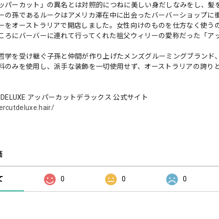
ッパーカット」の異名とは対照的につねに美しい身だしなみをし、髪
ーの孫であるルークはアメリカ滞在中に出会ったバーバーショップに衝
ーをオーストラリアで開店しました。女性向けのものを仕方なく使う
ころにバーバーに連れて行ってくれた祖父ウィリーの愛称だった「ア
哲学を受け継ぐ子孫と仲間が作り上げたメンズグルーミングブランド、
料のみを使用し、派手な装飾を一切使用せず、オーストラリアの誇り
UT DELUXE アッパーカットデラックス 公式サイト
ercutdeluxe.hair/
価
て
0
0
0