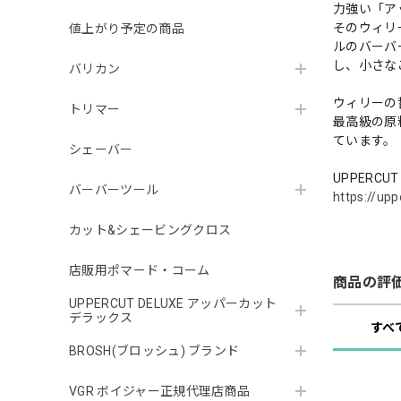
力強い「ア
そのウィリ
値上がり予定の商品
ルのバーバ
し、小さな
バリカン
ウィリーの
トリマー
最高級の原
ています。
シェーバー
UPPERC
バーバーツール
https://upp
カット&シェービングクロス
店販用ポマード・コーム
商品の評
UPPERCUT DELUXE アッパーカット
デラックス
すべ
BROSH(ブロッシュ) ブランド
VGR ボイジャー正規代理店商品