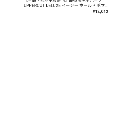
【全額・熊本地震寄付】卸売決済用ハーフ
UPPERCUT DELUXE イージー ホールド ポマ
ード 90g（黄のリング）
¥12,012