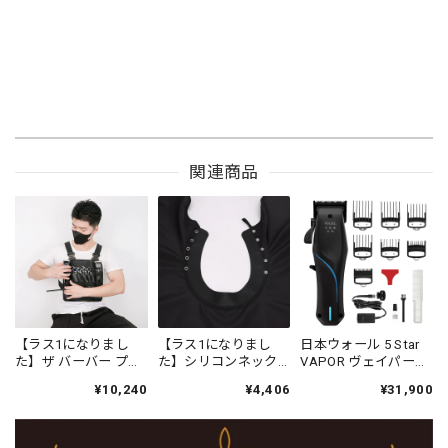
関連商品
【ラス1になりまし
【ラス1になりまし
日本ウォール 5 Star
た】ザ バーバー プロ
た】シリコンネック
VAPOR ヴェイパー
フェッショナル チェ
ラバー付きバーバー
コードレスクリッパ
¥10,240
¥4,406
¥31,900
ストギアホルスター
ケープ プレーンブラ
ー 充電スタンド付
ック
属しません