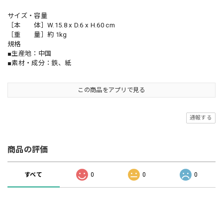
サイズ・容量
［本 体］W.15.8 x D.6 x H.60 cm
［重 量］約 1kg
規格
■生産地：中国
■素材・成分：鉄、紙
この商品をアプリで見る
通報する
商品の評価
すべて
0
0
0