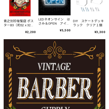
LEDネオンサイン は
青之別珍理髪店 ポス
DIY スケートデッキ
さみ＆OPEN アイス
ターB3（約52ｘ32ｃ
ラック クリア１個
ブルー 幅31ｃｍ
ｍ） ・SHAKE
¥5,500
USB電源
¥2,200
¥3,300
HANDS レッド