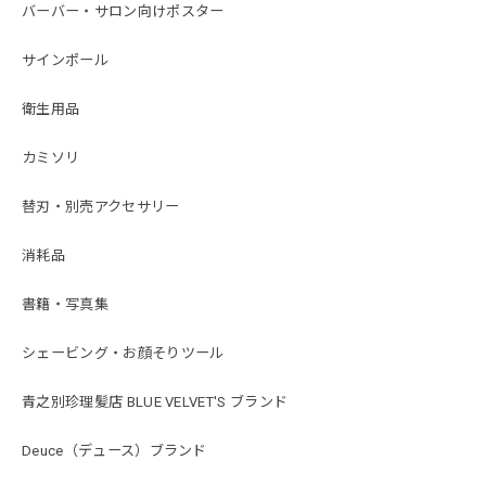
バーバー・サロン向けポスター
サインポール
衛生用品
カミソリ
替刃・別売アクセサリー
消耗品
書籍・写真集
シェービング・お顔そりツール
青之別珍理髪店 BLUE VELVET'S ブランド
Deuce（デュース）ブランド