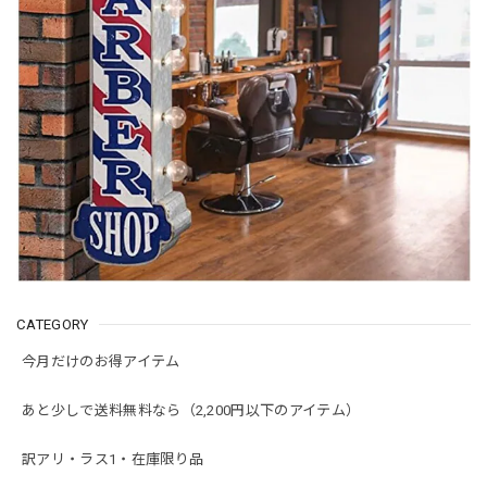
BROSH ポマード オリジナルホールド（香りあり） 115g
2019/06/24
BROSH ポマード オリジナルホールド（香りあり） 115g
2018/10/06
CATEGORY
BROSH ポマード 115g
2018/05/30
今月だけのお得アイテム
あと少しで送料無料なら（2,200円以下のアイテム）
BROSH ポマード 115g
訳アリ・ラス1・在庫限り品
2017/12/08