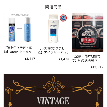
関連商品
BROSH ブロッシュ ポマード オリジナルホールド（香りあり） 115g
2021/04/09
【値上がり予定・即
BROSH ブロッシュ ポマード オリジナルホールド（香りあり） 115g
【ラス1になりまし
納】Andis クールケア
た】アイボリー ボデ
2020/09/19
プラス（エタノール
【全額・熊本地震寄
ィソープ オリジナル
¥2,717
¥1,485
63%）
付】卸売決済用ハー
(21oz/621ml)
フ UPPERCUT
¥12,012
DELUXE イージー ホ
ールド ポマード
BROSH ブロッシュ ポマード オリジナルホールド（香りあり） 115g
90g（黄のリング）
2020/08/21
BROSH ブロッシュ ポマード オリジナルホールド（香りあり） 115g
2020/08/01