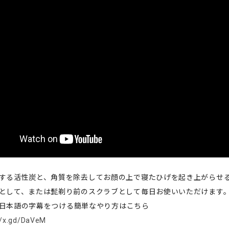
する活性炭と、角質を除去してお顔の上で寝たひげを起き上がらせ
として、または髭剃り前のスクラブとして毎日お使いいただけます
beに日本語の字幕をつける簡単なやり方はこちら
//x.gd/DaVeM