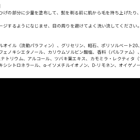
】
ひげの部分に少量を塗布して、髭を剃る前に肌から毛を持ち上げたり
。
ージするようになじませ、目の周りを避けてよく洗い流してください
ルオイル（流動パラフィン）、グリセリン、軽石、ポリソルベート20
フェノキシエタノール、カリウムソルビン酸塩、香料（パルファム）
A二ナトリウム、アルコール、ツバキ葉エキス、カモミラ・レクティタ
キシシトロネラール、α-イソメチルイオノン、D-リモネン、オイゲノ