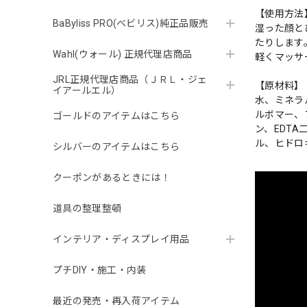
【使用方法
BaByliss PRO(ベビリス)純正品販売
湿った顔と
たりします
Wahl(ウォール) 正規代理店商品
軽くマッサ
JRL正規代理店商品（ＪＲＬ・ジェ
【原材料】
イアールエル）
水、ミネラ
ルボマー、
ゴールドのアイテムはこちら
ン、EDT
ル、ヒドロ
シルバーのアイテムはこちら
クーポンがあるときには！
道具の整理整頓
インテリア・ディスプレイ用品
プチDIY・施工・内装
最近の発売・再入荷アイテム