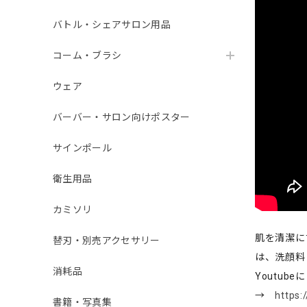
バトル・シェアサロン用品
コーム・ブラシ
ウェア
バーバー・サロン向けポスター
サインポール
衛生用品
カミソリ
肌を清潔に
替刃・別売アクセサリー
は、洗顔料
消耗品
Youtu
→
https:
書籍・写真集