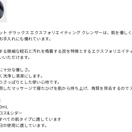
ット デラックス エクスフォリエイティング クレンザーは、肌を優
お手入れにも優れています。
する微細な軽石と汚れを吸着する炭を特徴とするエクスフォリエイティ
いいただけます。
に十分な優しさ。
く洗浄し清潔にします。
りさっぱりとした使い心地です。
用したマッサージで寝たひげを肌から持ち上げ、角質を除去するので
】
0mL
ロス&シダー
すべての肌タイプに適しています
日の使用に適しています。