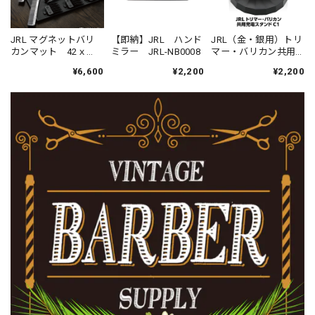
JRL マグネットバリ
【即納】JRL ハンド
JRL（金・銀用）トリ
カンマット 42ｘ
ミラー JRL-NB0008
マー・バリカン共用
31.5ｃｍ
充電スタンド
¥6,600
¥2,200
¥2,200