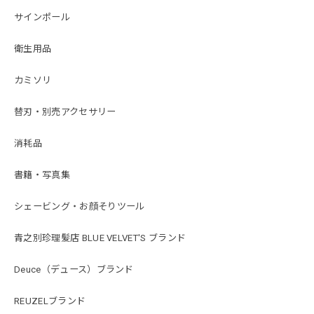
サインポール
衛生用品
カミソリ
替刃・別売アクセサリー
消耗品
書籍・写真集
シェービング・お顔そりツール
青之別珍理髪店 BLUE VELVET'S ブランド
Deuce（デュース）ブランド
REUZELブランド