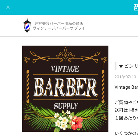
★ビン
2018/07/10 
Vintag
ご質問やご相
送料は1梱
１回あたり
いくつかの