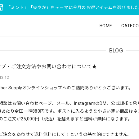
「ミント」「爽やか」をテーマに今月のお得アイテムを選びまし
HOME
CATEGO
BLOG
サプ・ご注文方法やお問い合わせについて★
13:12
e Barber Supplyオンラインショップへのご訪問ありがとうございます。
談はお問い合わせページ、メール、InstagramのDM、公式LINEで
包あたり全国一律880円です。ポストに入るような小さい薄い商品はネ
のご注文が25,000円（税込）を越えますと送料が無料になります。
ご注文をあわせて送料無料にして！というの基本的にできません。