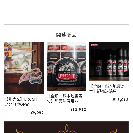
関連商品
【全額・熊本地震寄
付】卸売決済用
【全額・熊本地震寄
UPPERCUT DELUXE
【非売品】BROSH
¥12,012
付】卸売決済用ハー
スタイリングフォー
フクロウOPEN
フ UPPERCUT
ムトニック
/CLOSEサイン
¥12,012
DELUXE イージー ホ
¥9,999
ールド ポマード
90g（黄のリング）